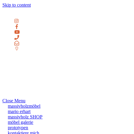
Skip to content
Menu
home
massivholzmöbel
massivholz SHOP
prototypen
möbel galerie
mario erhart
kontaktiere mich
Close Menu
massivholzmöbel
mario erhart
massivholz SHOP
möbel galerie
prototypen
kontaktiere mich